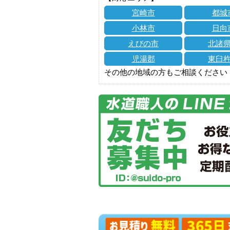
宮崎市
都城
小林市
日向
えびの市
北諸
児湯郡
東臼
その他の地域の方もご相談ください