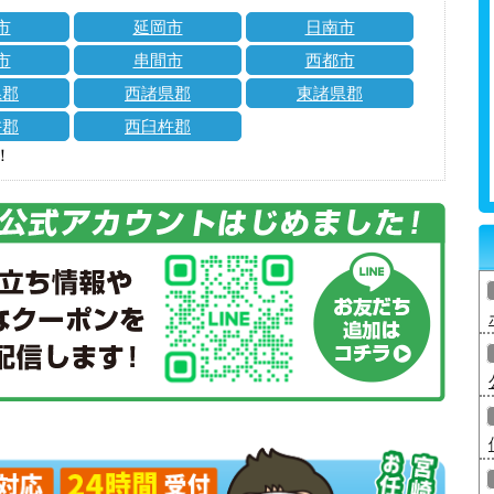
市
延岡市
日南市
市
串間市
西都市
県郡
西諸県郡
東諸県郡
杵郡
西臼杵郡
！