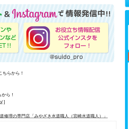
はこちらから！
らから！
o/
]
道修理の専門店「みやざき水道職人（宮崎水道職人）」