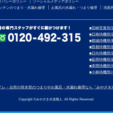
イバシーポリシー
ソーシャルメディアポリシー
ッチンのつまり・水漏れ修理
お風呂の水漏れ・つまり修理
洗面
■宮崎営業所/宮
■日南待機所
■都城待機所
■西都待機所
■日向待機所
■延岡待機所
■串間待機所
■小林待機所
イレ・台所の排水管のつまりやお風呂・水漏れ修理なら「みやざき
Copyright ©みやざき水道職人. All Rights Reserved.