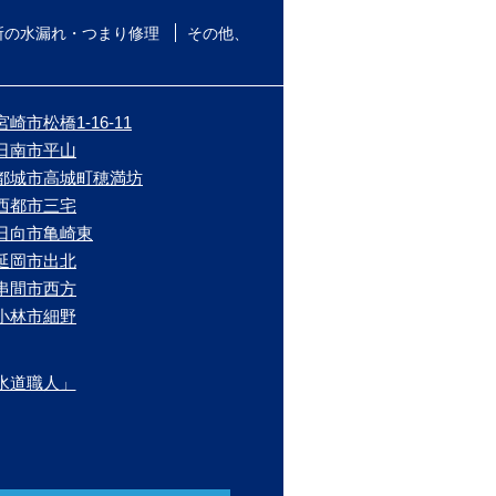
所の水漏れ・つまり修理
その他、
崎市松橋1-16-11
/日南市平山
/都城市高城町穂満坊
/西都市三宅
/日向市亀崎東
/延岡市出北
/串間市西方
/小林市細野
水道職人」