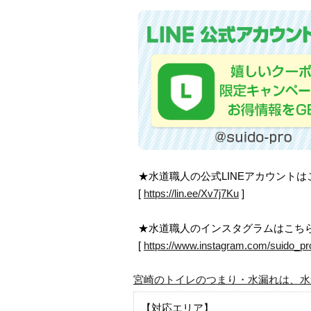
★水道職人の公式LINEアカウント
[
https://lin.ee/Xv7j7Ku
]
★水道職人のインスタグラムはこち
[
https://www.instagram.com/suido_pr
宮崎のトイレのつまり・水漏れは、水
【対応エリア】