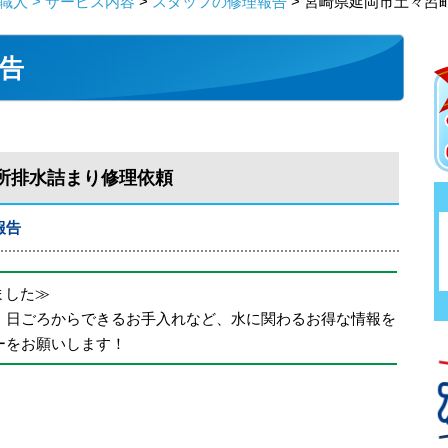
人 > サービス内容
>
スタッフの修理報告
> 宮崎県延岡市土々呂
告
所排水詰まり修理依頼
報告
めました≫
、日ごろからできるお手入れなど、水に関わるお得な情報を
ーをお願いします！