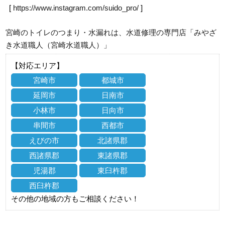
[
https://www.instagram.com/suido_pro/
]
宮崎のトイレのつまり・水漏れは、水道修理の専門店「みやざ
き水道職人（宮崎水道職人）」
【対応エリア】
宮崎市
都城市
延岡市
日南市
小林市
日向市
串間市
西都市
えびの市
北諸県郡
西諸県郡
東諸県郡
児湯郡
東臼杵郡
西臼杵郡
その他の地域の方もご相談ください！