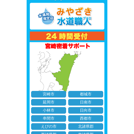
宮崎市
都城市
延岡市
日南市
小林市
日向市
串間市
西都市
えびの市
北諸県郡