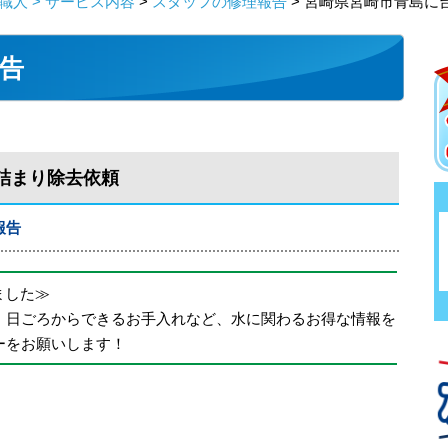
人 > サービス内容
>
スタッフの修理報告
> 宮崎県宮崎市青島に
告
詰まり除去依頼
報告
めました≫
、日ごろからできるお手入れなど、水に関わるお得な情報を
ーをお願いします！