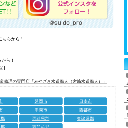
はこちらから！
らから！
o/
]
道修理の専門店「みやざき水道職人（宮崎水道職人）」
市
延岡市
日南市
市
串間市
西都市
県郡
西諸県郡
東諸県郡
杵郡
西臼杵郡