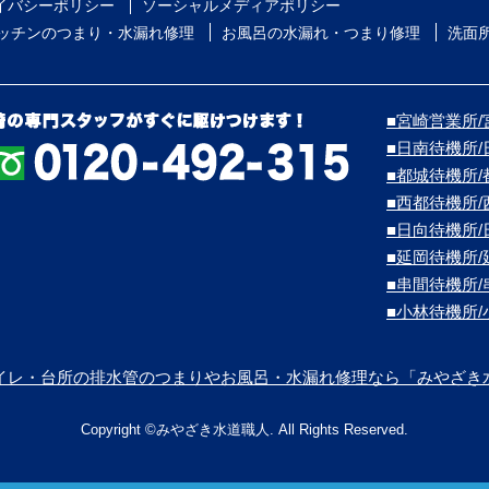
イバシーポリシー
ソーシャルメディアポリシー
ッチンのつまり・水漏れ修理
お風呂の水漏れ・つまり修理
洗面
■宮崎営業所/宮
■日南待機所
■都城待機所
■西都待機所
■日向待機所
■延岡待機所
■串間待機所
■小林待機所
イレ・台所の排水管のつまりやお風呂・水漏れ修理なら「みやざき
Copyright ©みやざき水道職人. All Rights Reserved.