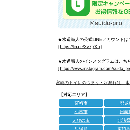
★水道職人の公式LINEアカウント
[
https://lin.ee/Xv7j7Ku
]
★水道職人のインスタグラムはこち
[
https://www.instagram.com/suido_pr
宮崎のトイレのつまり・水漏れは、水
【対応エリア】
宮崎市
都城
小林市
日向
えびの市
北諸
児湯郡
東臼