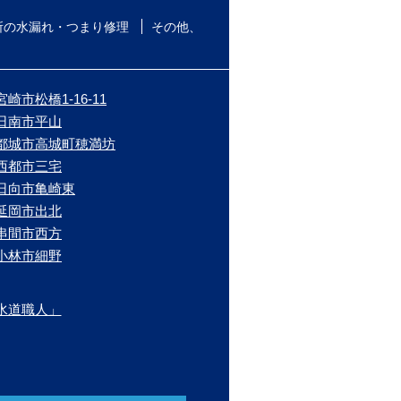
所の水漏れ・つまり修理
その他、
崎市松橋1-16-11
/日南市平山
/都城市高城町穂満坊
/西都市三宅
/日向市亀崎東
/延岡市出北
/串間市西方
/小林市細野
水道職人」