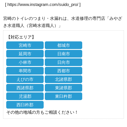
[
https://www.instagram.com/suido_pro/
]
宮崎のトイレのつまり・水漏れは、水道修理の専門店「みやざ
き水道職人（宮崎水道職人）」
【対応エリア】
宮崎市
都城市
延岡市
日南市
小林市
日向市
串間市
西都市
えびの市
北諸県郡
西諸県郡
東諸県郡
児湯郡
東臼杵郡
西臼杵郡
その他の地域の方もご相談ください！