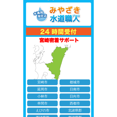
宮崎市
都城市
延岡市
日南市
小林市
日向市
串間市
西都市
えびの市
北諸県郡