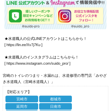
★水道職人の公式LINEアカウントはこちらから！
[
https://lin.ee/Xv7j7Ku
]
★水道職人のインスタグラムはこちらから！
[
https://www.instagram.com/suido_pro/
]
宮崎のトイレのつまり・水漏れは、水道修理の専門店「みやざ
き水道職人（宮崎水道職人）」
【対応エリア】
宮崎市
都城市
延岡市
日南市