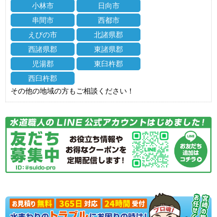
小林市
日向市
串間市
西都市
えびの市
北諸県郡
西諸県郡
東諸県郡
児湯郡
東臼杵郡
西臼杵郡
その他の地域の方もご相談ください！