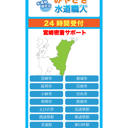
宮崎市
都城市
延岡市
日南市
小林市
日向市
串間市
西都市
えびの市
北諸県郡
西諸県郡
東諸県郡
児湯郡
東臼杵郡