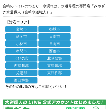
宮崎のトイレのつまり・水漏れは、水道修理の専門店「みやざ
き水道職人（宮崎水道職人）」
【対応エリア】
宮崎市
都城市
延岡市
日南市
小林市
日向市
串間市
西都市
えびの市
北諸県郡
西諸県郡
東諸県郡
児湯郡
東臼杵郡
西臼杵郡
その他の地域の方もご相談ください！