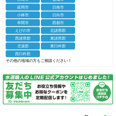
延岡市
日南市
小林市
日向市
串間市
西都市
えびの市
北諸県郡
西諸県郡
東諸県郡
児湯郡
東臼杵郡
西臼杵郡
その他の地域の方もご相談ください！