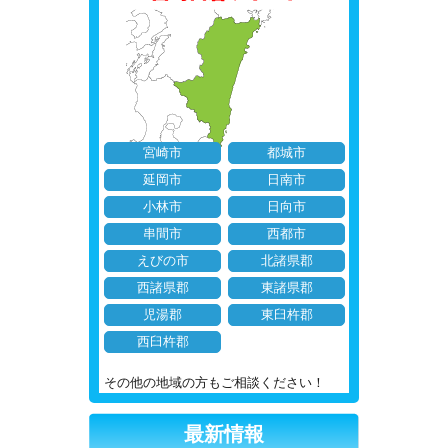
宮崎市
都城市
延岡市
日南市
小林市
日向市
串間市
西都市
えびの市
北諸県郡
西諸県郡
東諸県郡
児湯郡
東臼杵郡
西臼杵郡
その他の地域の方もご相談ください！
最新情報