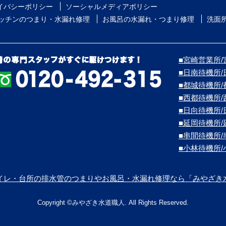
イバシーポリシー
ソーシャルメディアポリシー
ッチンのつまり・水漏れ修理
お風呂の水漏れ・つまり修理
洗面
■宮崎営業所/宮
■日南待機所
■都城待機所
■西都待機所
■日向待機所
■延岡待機所
■串間待機所
■小林待機所
イレ・台所の排水管のつまりやお風呂・水漏れ修理なら「みやざき
Copyright ©みやざき水道職人. All Rights Reserved.