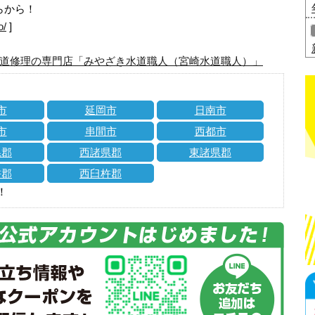
らから！
o/
]
道修理の専門店「みやざき水道職人（宮崎水道職人）」
市
延岡市
日南市
市
串間市
西都市
県郡
西諸県郡
東諸県郡
杵郡
西臼杵郡
！