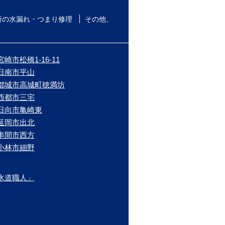
所の水漏れ・つまり修理
その他、
崎市松橋1-16-11
/日南市平山
/都城市高城町穂満坊
/西都市三宅
/日向市亀崎東
/延岡市出北
/串間市西方
/小林市細野
水道職人」