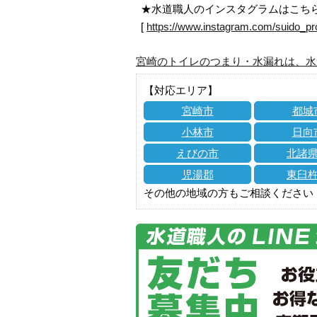
★水道職人のインスタグラムはこち
[
https://www.instagram.com/suido_pr
宮崎のトイレのつまり・水漏れは、水
【対応エリア】
宮崎市
都城
小林市
日向
えびの市
北諸
児湯郡
東臼
その他の地域の方もご相談ください