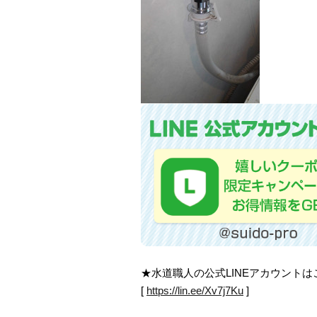
★水道職人の公式LINEアカウント
[
https://lin.ee/Xv7j7Ku
]