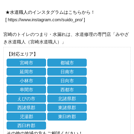
★水道職人のインスタグラムはこちらから！
[
https://www.instagram.com/suido_pro/
]
宮崎のトイレのつまり・水漏れは、水道修理の専門店「みやざ
き水道職人（宮崎水道職人）」
【対応エリア】
宮崎市
都城市
延岡市
日南市
小林市
日向市
串間市
西都市
えびの市
北諸県郡
西諸県郡
東諸県郡
児湯郡
東臼杵郡
西臼杵郡
その他の地域の方もご相談ください！