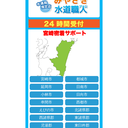
宮崎市
都城市
延岡市
日南市
小林市
日向市
串間市
西都市
えびの市
北諸県郡
西諸県郡
東諸県郡
児湯郡
東臼杵郡