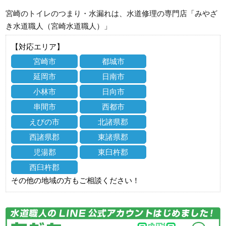
宮崎のトイレのつまり・水漏れは、水道修理の専門店「みやざ
き水道職人（宮崎水道職人）」
【対応エリア】
宮崎市
都城市
延岡市
日南市
小林市
日向市
串間市
西都市
えびの市
北諸県郡
西諸県郡
東諸県郡
児湯郡
東臼杵郡
西臼杵郡
その他の地域の方もご相談ください！