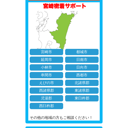
宮崎市
都城市
延岡市
日南市
小林市
日向市
串間市
西都市
えびの市
北諸県郡
西諸県郡
東諸県郡
児湯郡
東臼杵郡
西臼杵郡
その他の地域の方もご相談ください！