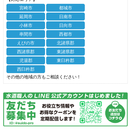
宮崎市
都城市
延岡市
日南市
小林市
日向市
串間市
西都市
えびの市
北諸県郡
西諸県郡
東諸県郡
児湯郡
東臼杵郡
西臼杵郡
その他の地域の方もご相談ください！