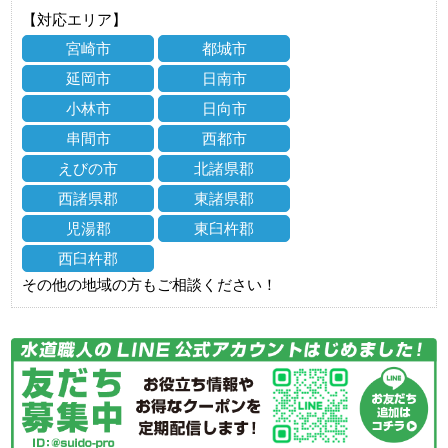
【対応エリア】
宮崎市
都城市
延岡市
日南市
小林市
日向市
串間市
西都市
えびの市
北諸県郡
西諸県郡
東諸県郡
児湯郡
東臼杵郡
西臼杵郡
その他の地域の方もご相談ください！