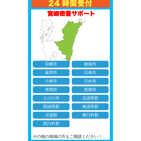
宮崎市
都城市
延岡市
日南市
小林市
日向市
串間市
西都市
えびの市
北諸県郡
西諸県郡
東諸県郡
児湯郡
東臼杵郡
西臼杵郡
その他の地域の方もご相談ください！