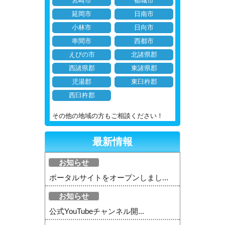
宮崎市
都城市
延岡市
日南市
小林市
日向市
串間市
西都市
えびの市
北諸県郡
西諸県郡
東諸県郡
児湯郡
東臼杵郡
西臼杵郡
その他の地域の方もご相談ください！
最新情報
お知らせ
ポータルサイトをオープンしまし...
お知らせ
公式YouTubeチャンネル開...