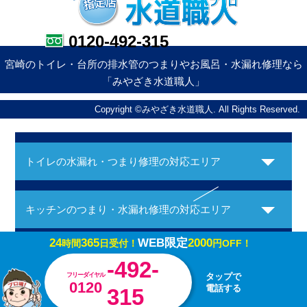
0120-492-315
宮崎のトイレ・台所の排水管のつまりやお風呂・水漏れ修理なら
「みやざき水道職人」
Copyright ©みやざき水道職人. All Rights Reserved.
トイレの水漏れ・つまり修理の対応エリア
キッチンのつまり・水漏れ修理の対応エリア
24
365
WEB限定
2000
時間
日受付！
円OFF！
お風呂の水漏れ・つまり修理の対応エリア
-492-
フリーダイヤル
タップで
0120
電話する
315