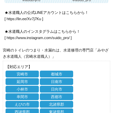
★水道職人の公式LINEアカウントはこちらから！
[
https://lin.ee/Xv7j7Ku
]
★水道職人のインスタグラムはこちらから！
[
https://www.instagram.com/suido_pro/
]
宮崎のトイレのつまり・水漏れは、水道修理の専門店「みやざ
き水道職人（宮崎水道職人）」
【対応エリア】
宮崎市
都城市
延岡市
日南市
小林市
日向市
串間市
西都市
えびの市
北諸県郡
西諸県郡
東諸県郡