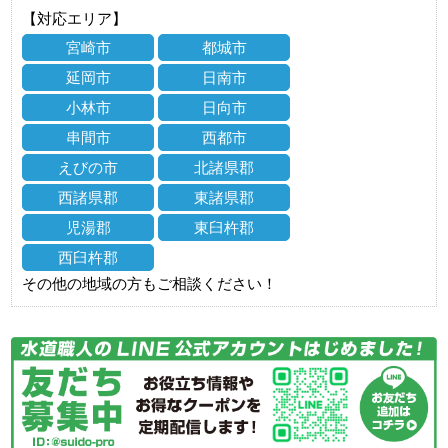
【対応エリア】
宮崎市
都城市
延岡市
日南市
小林市
日向市
串間市
西都市
えびの市
北諸県郡
西諸県郡
東諸県郡
児湯郡
東臼杵郡
西臼杵郡
その他の地域の方もご相談ください！