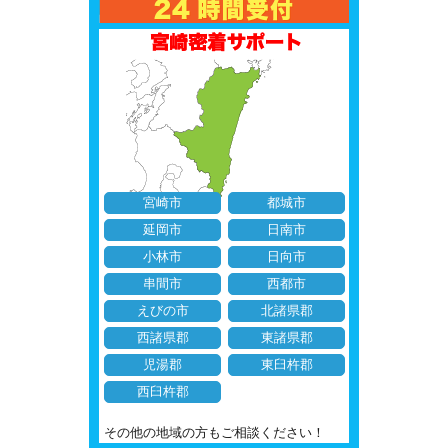
宮崎市
都城市
延岡市
日南市
小林市
日向市
串間市
西都市
えびの市
北諸県郡
西諸県郡
東諸県郡
児湯郡
東臼杵郡
西臼杵郡
その他の地域の方もご相談ください！