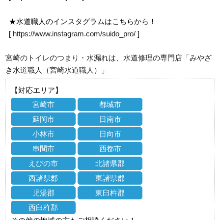
★水道職人のインスタグラムはこちらから！
[
https://www.instagram.com/suido_pro/
]
宮崎のトイレのつまり・水漏れは、水道修理の専門店「みやざ
き水道職人（宮崎水道職人）」
【対応エリア】
宮崎市
都城市
延岡市
日南市
小林市
日向市
串間市
西都市
えびの市
北諸県郡
西諸県郡
東諸県郡
児湯郡
東臼杵郡
西臼杵郡