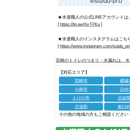
★水道職人の公式LINEアカウント
[
https://lin.ee/Xv7j7Ku
]
★水道職人のインスタグラムはこち
[
https://www.instagram.com/suido_pr
宮崎のトイレのつまり・水漏れは、水
【対応エリア】
宮崎市
都城
小林市
日向
えびの市
北諸
児湯郡
東臼
その他の地域の方もご相談ください