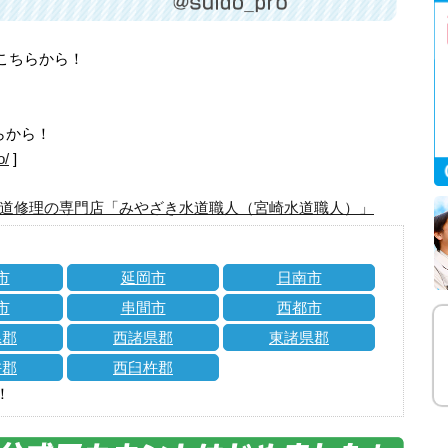
はこちらから！
らから！
o/
]
道修理の専門店「みやざき水道職人（宮崎水道職人）」
市
延岡市
日南市
市
串間市
西都市
県郡
西諸県郡
東諸県郡
杵郡
西臼杵郡
！