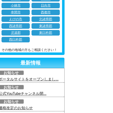
小林市
日向市
串間市
西都市
えびの市
北諸県郡
西諸県郡
東諸県郡
児湯郡
東臼杵郡
西臼杵郡
その他の地域の方もご相談ください！
最新情報
お知らせ
ポータルサイトをオープンしまし...
お知らせ
公式YouTubeチャンネル開...
お知らせ
価格改定のお知らせ