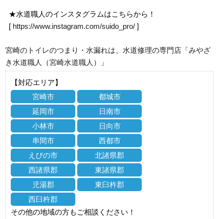
★水道職人のインスタグラムはこちらから！
[
https://www.instagram.com/suido_pro/
]
宮崎のトイレのつまり・水漏れは、水道修理の専門店「みやざ
き水道職人（宮崎水道職人）」
【対応エリア】
宮崎市
都城市
延岡市
日南市
小林市
日向市
串間市
西都市
えびの市
北諸県郡
西諸県郡
東諸県郡
児湯郡
東臼杵郡
西臼杵郡
その他の地域の方もご相談ください！