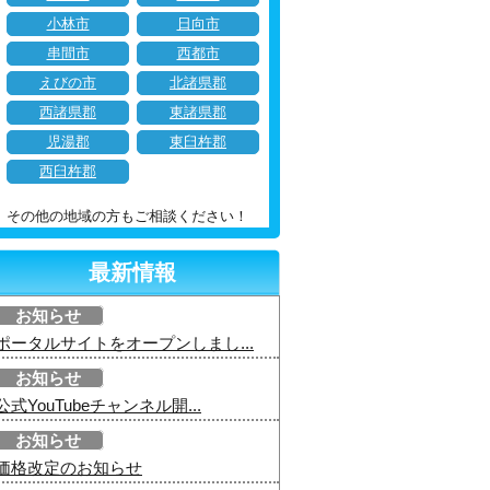
小林市
日向市
串間市
西都市
えびの市
北諸県郡
西諸県郡
東諸県郡
児湯郡
東臼杵郡
西臼杵郡
その他の地域の方もご相談ください！
最新情報
お知らせ
ポータルサイトをオープンしまし...
お知らせ
公式YouTubeチャンネル開...
お知らせ
価格改定のお知らせ