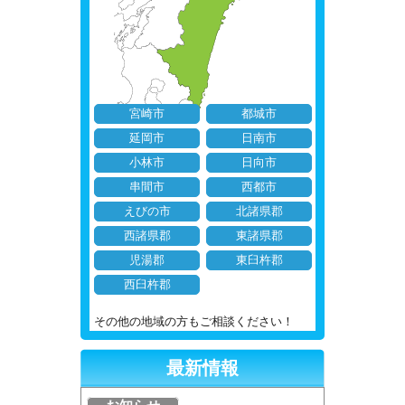
宮崎市
都城市
延岡市
日南市
小林市
日向市
串間市
西都市
えびの市
北諸県郡
西諸県郡
東諸県郡
児湯郡
東臼杵郡
西臼杵郡
その他の地域の方もご相談ください！
最新情報