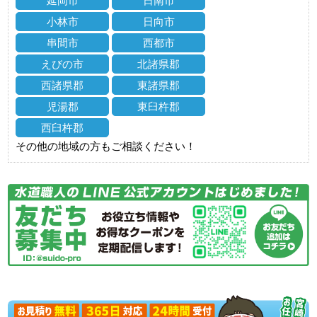
延岡市
日南市
小林市
日向市
串間市
西都市
えびの市
北諸県郡
西諸県郡
東諸県郡
児湯郡
東臼杵郡
西臼杵郡
その他の地域の方もご相談ください！