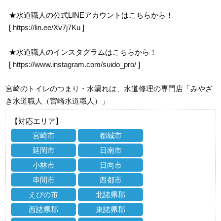
★水道職人の公式LINEアカウントはこちらから！
[
https://lin.ee/Xv7j7Ku
]
★水道職人のインスタグラムはこちらから！
[
https://www.instagram.com/suido_pro/
]
宮崎のトイレのつまり・水漏れは、水道修理の専門店「みやざ
き水道職人（宮崎水道職人）」
【対応エリア】
宮崎市
都城市
延岡市
日南市
小林市
日向市
串間市
西都市
えびの市
北諸県郡
西諸県郡
東諸県郡