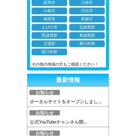
延岡市
日南市
小林市
日向市
串間市
西都市
えびの市
北諸県郡
西諸県郡
東諸県郡
児湯郡
東臼杵郡
西臼杵郡
その他の地域の方もご相談ください！
最新情報
お知らせ
ポータルサイトをオープンしまし...
お知らせ
公式YouTubeチャンネル開...
お知らせ