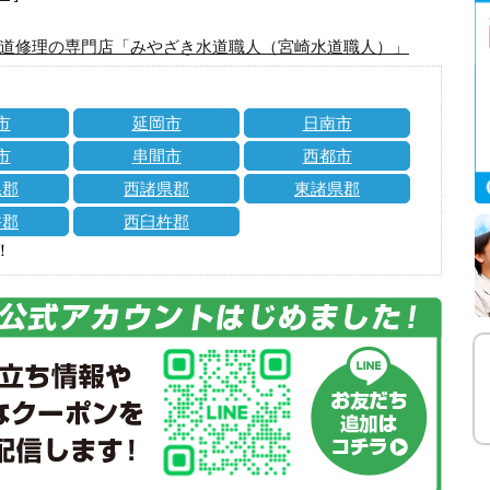
道修理の専門店「みやざき水道職人（宮崎水道職人）」
市
延岡市
日南市
市
串間市
西都市
県郡
西諸県郡
東諸県郡
杵郡
西臼杵郡
！