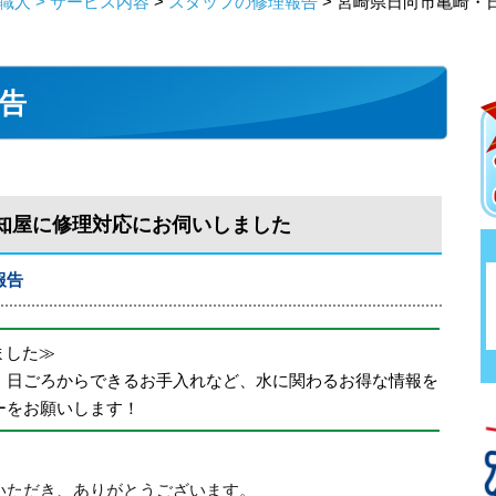
人 > サービス内容
>
スタッフの修理報告
> 宮崎県日向市亀崎・
告
知屋に修理対応にお伺いしました
報告
めました≫
、日ごろからできるお手入れなど、水に関わるお得な情報を
ーをお願いします！
いただき、ありがとうございます。