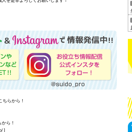
職人を是非よろしくお願いします！
はこちらから！
らから！
o/
]