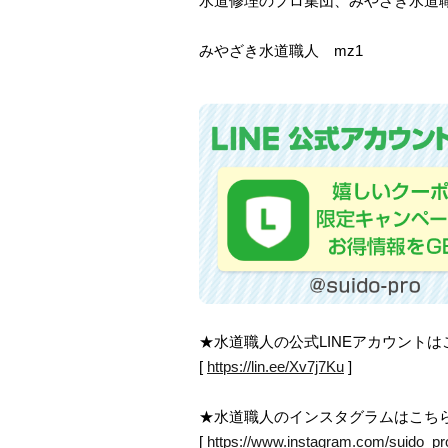
水道修理のプロ集団、みやざき水道
みやざき水道職人 mz1
★水道職人の公式LINEアカウント
[
https://lin.ee/Xv7j7Ku
]
★水道職人のインスタグラムはこち
[
https://www.instagram.com/suido_pr