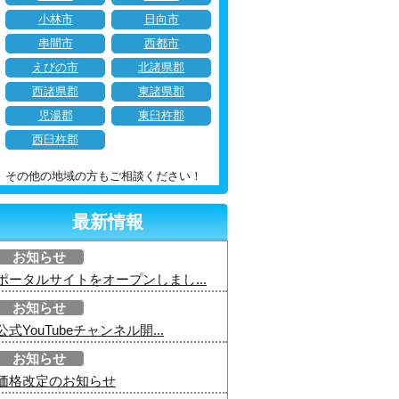
小林市
日向市
串間市
西都市
えびの市
北諸県郡
西諸県郡
東諸県郡
児湯郡
東臼杵郡
西臼杵郡
その他の地域の方もご相談ください！
最新情報
お知らせ
ポータルサイトをオープンしまし...
お知らせ
公式YouTubeチャンネル開...
お知らせ
価格改定のお知らせ