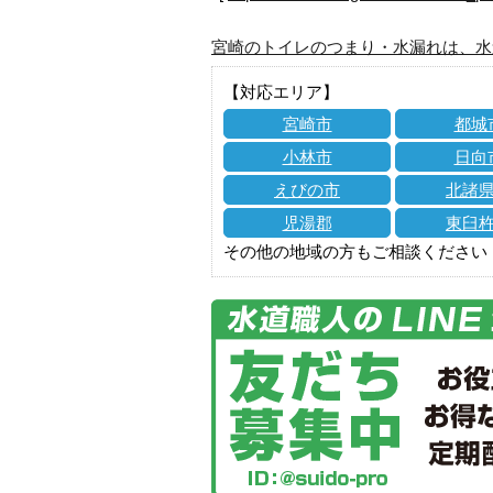
宮崎のトイレのつまり・水漏れは、水
【対応エリア】
宮崎市
都城
小林市
日向
えびの市
北諸
児湯郡
東臼
その他の地域の方もご相談ください