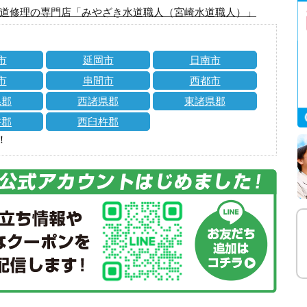
道修理の専門店「みやざき水道職人（宮崎水道職人）」
市
延岡市
日南市
市
串間市
西都市
県郡
西諸県郡
東諸県郡
杵郡
西臼杵郡
！