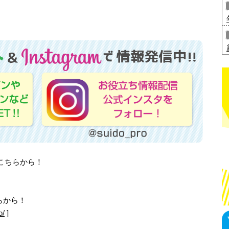
はこちらから！
らから！
o/
]