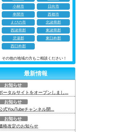
小林市
日向市
串間市
西都市
えびの市
北諸県郡
西諸県郡
東諸県郡
児湯郡
東臼杵郡
西臼杵郡
その他の地域の方もご相談ください！
最新情報
お知らせ
ポータルサイトをオープンしまし...
お知らせ
公式YouTubeチャンネル開...
お知らせ
価格改定のお知らせ