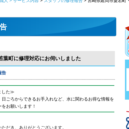
人 > サービス内容
>
スタッフの修理報告
> 宮崎県延岡市愛宕町
告
若葉町に修理対応にお伺いしました
報告
めました≫
、日ごろからできるお手入れなど、水に関わるお得な情報を
ーをお願いします！
いただき、ありがとうございます。