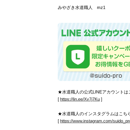
みやざき水道職人 mz1
★水道職人の公式LINEアカウント
[
https://lin.ee/Xv7j7Ku
]
★水道職人のインスタグラムはこち
[
https://www.instagram.com/suido_pr