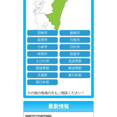
宮崎市
都城市
延岡市
日南市
小林市
日向市
串間市
西都市
えびの市
北諸県郡
西諸県郡
東諸県郡
児湯郡
東臼杵郡
西臼杵郡
その他の地域の方もご相談ください！
最新情報