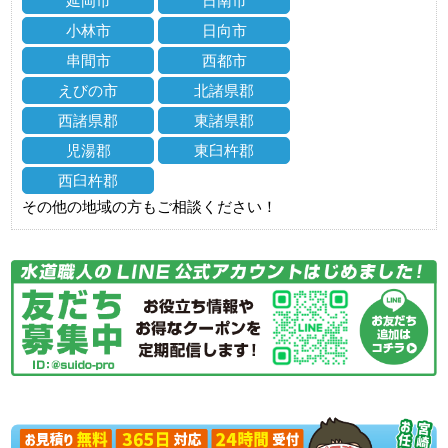
延岡市
日南市
小林市
日向市
串間市
西都市
えびの市
北諸県郡
西諸県郡
東諸県郡
児湯郡
東臼杵郡
西臼杵郡
その他の地域の方もご相談ください！