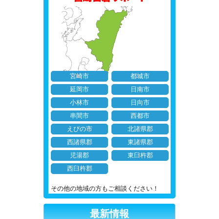
宮崎市
都城市
延岡市
日南市
小林市
日向市
串間市
西都市
えびの市
北諸県郡
西諸県郡
東諸県郡
児湯郡
東臼杵郡
西臼杵郡
その他の地域の方もご相談ください！
最新情報