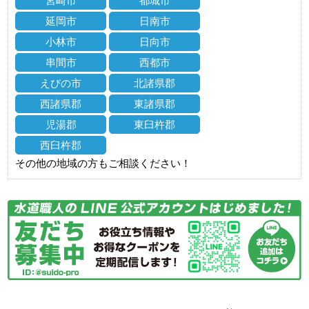
宮崎市
都城市
延岡市
日南市
小林市
日向市
串間市
西都市
えびの市
北諸県郡
西諸県郡
東諸県郡
児湯郡
東臼杵郡
西臼杵郡
その他の地域の方もご相談ください！