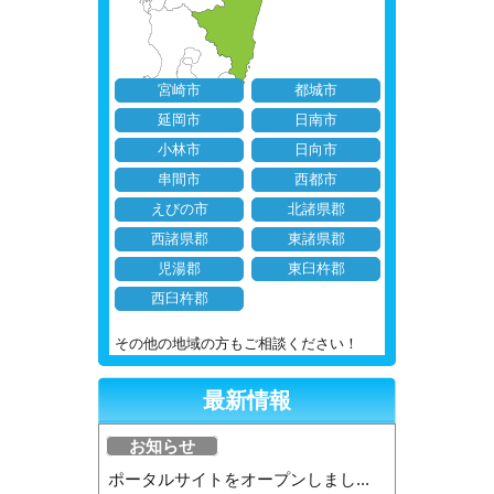
宮崎市
都城市
延岡市
日南市
小林市
日向市
串間市
西都市
えびの市
北諸県郡
西諸県郡
東諸県郡
児湯郡
東臼杵郡
西臼杵郡
その他の地域の方もご相談ください！
最新情報
お知らせ
ポータルサイトをオープンしまし...