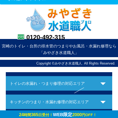
0120-492-315
宮崎のトイレ・台所の排水管のつまりやお風呂・水漏れ修理なら
「みやざき水道職人」
Copyright ©みやざき水道職人. All Rights Reserved.
トイレの水漏れ・つまり修理の対応エリア
キッチンのつまり・水漏れ修理の対応エリア
24
365
WEB限定
2000
時間
日受付！
円OFF！