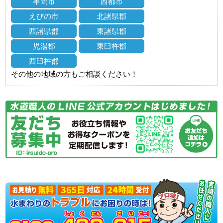
串間市
西都市
えびの市
北諸県郡
西諸県郡
東諸県郡
児湯郡
東臼杵郡
西臼杵郡
その他の地域の方もご相談ください！