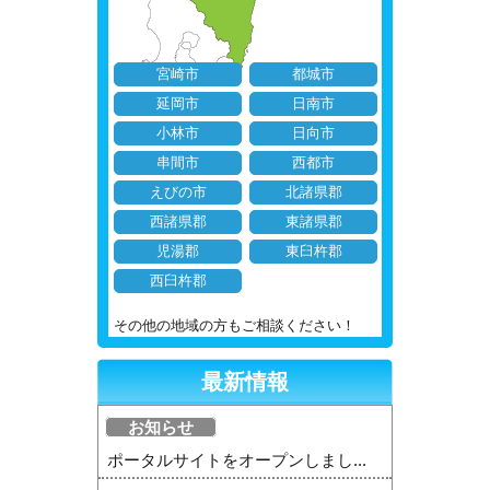
宮崎市
都城市
延岡市
日南市
小林市
日向市
串間市
西都市
えびの市
北諸県郡
西諸県郡
東諸県郡
児湯郡
東臼杵郡
西臼杵郡
その他の地域の方もご相談ください！
最新情報
お知らせ
ポータルサイトをオープンしまし...