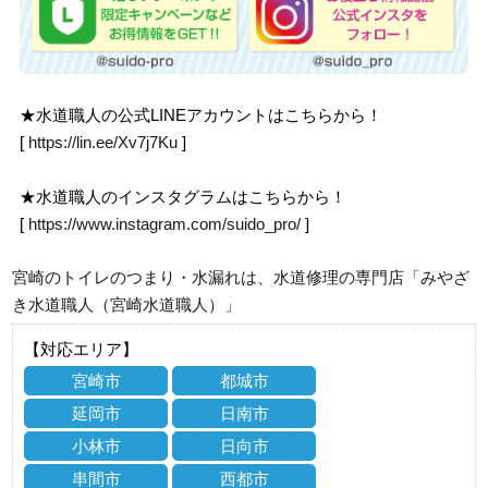
★水道職人の公式LINEアカウントはこちらから！
[
https://lin.ee/Xv7j7Ku
]
★水道職人のインスタグラムはこちらから！
[
https://www.instagram.com/suido_pro/
]
宮崎のトイレのつまり・水漏れは、水道修理の専門店「みやざ
き水道職人（宮崎水道職人）」
【対応エリア】
宮崎市
都城市
延岡市
日南市
小林市
日向市
串間市
西都市