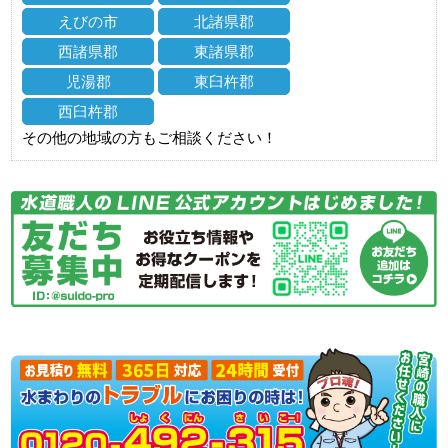
えびの市
北諸県郡
西諸県郡
東諸県郡
児湯郡
東臼杵郡
西臼杵郡
その他の地域の方もご相談ください！