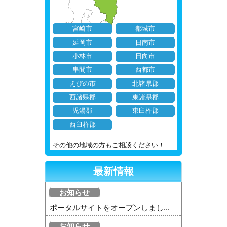
宮崎市
都城市
延岡市
日南市
小林市
日向市
串間市
西都市
えびの市
北諸県郡
西諸県郡
東諸県郡
児湯郡
東臼杵郡
西臼杵郡
その他の地域の方もご相談ください！
最新情報
お知らせ
ポータルサイトをオープンしまし...
お知らせ