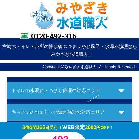
0120-492-315
宮崎のトイレ・台所の排水管のつまりやお風呂・水漏れ修理なら
「みやざき水道職人」
Copyright ©みやざき水道職人. All Rights Reserved.
トイレの水漏れ・つまり修理の対応エリア
キッチンのつまり・水漏れ修理の対応エリア
24
365
WEB限定
2000
時間
日受付！
円OFF！
お風呂の水漏れ・つまり修理の対応エリア