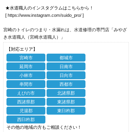
★水道職人のインスタグラムはこちらから！
[
https://www.instagram.com/suido_pro/
]
宮崎のトイレのつまり・水漏れは、水道修理の専門店「みやざ
き水道職人（宮崎水道職人）」
【対応エリア】
宮崎市
都城市
延岡市
日南市
小林市
日向市
串間市
西都市
えびの市
北諸県郡
西諸県郡
東諸県郡
児湯郡
東臼杵郡
西臼杵郡
その他の地域の方もご相談ください！