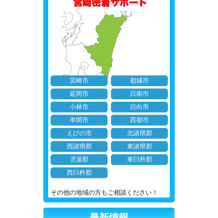
宮崎市
都城市
延岡市
日南市
小林市
日向市
串間市
西都市
えびの市
北諸県郡
西諸県郡
東諸県郡
児湯郡
東臼杵郡
西臼杵郡
その他の地域の方もご相談ください！
最新情報