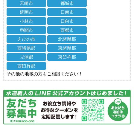
宮崎市
都城市
延岡市
日南市
小林市
日向市
串間市
西都市
えびの市
北諸県郡
西諸県郡
東諸県郡
児湯郡
東臼杵郡
西臼杵郡
その他の地域の方もご相談ください！