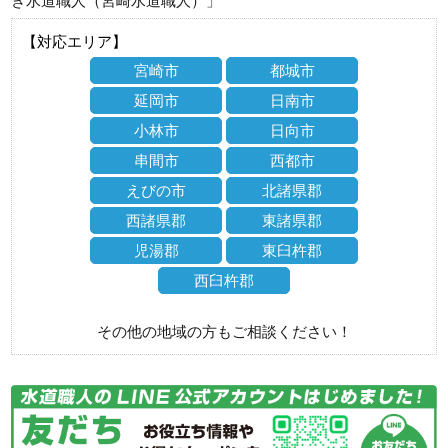
き水道職人（宮崎水道職人）」
【対応エリア】
宮崎市
都城市
延岡市
日南市
小林市
日向市
串間市
西都市
えびの市
北諸県郡
西諸県郡
東諸県郡
児湯郡
東臼杵郡
西臼杵郡
その他の地域の方もご相談ください！