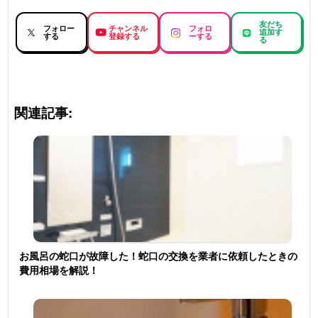
友だち
フォロー
チャンネル
フォロ
追加す
する
登録する
ーする
る
関連記事:
お風呂の蛇口が故障した！蛇口の交換を業者に依頼したときの
費用相場を解説！