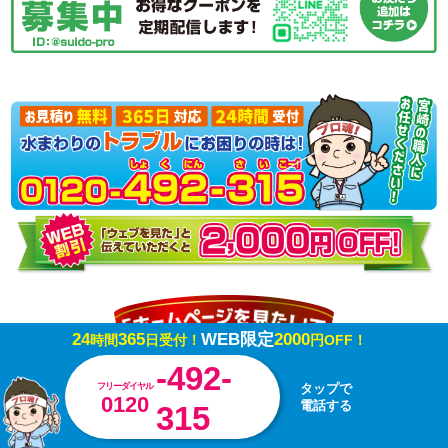
24
365
WEB限定
2000
時間
日受付！
円OFF！
-492-
フリーダイヤル
タップで
0120
電話する
315