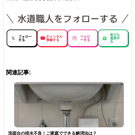
友だち
フォロー
チャンネル
フォロ
追加す
する
登録する
ーする
る
関連記事:
洗面台の排水不良！ご家庭でできる解消法は？