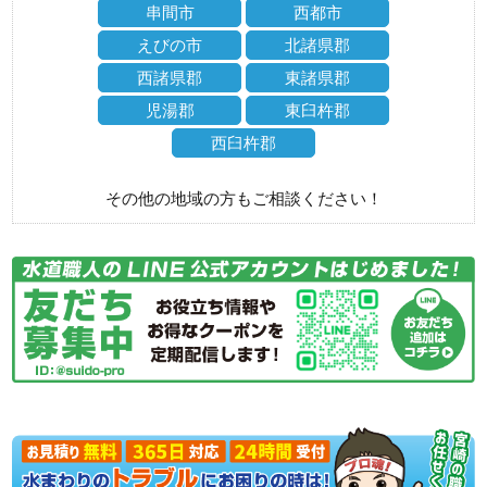
串間市
西都市
えびの市
北諸県郡
西諸県郡
東諸県郡
児湯郡
東臼杵郡
西臼杵郡
その他の地域の方もご相談ください！