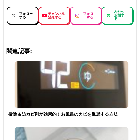
友だち
フォロー
チャンネル
フォロ
追加す
する
登録する
ーする
る
関連記事:
掃除＆防カビ剤が効果的！お風呂のカビを撃退する方法