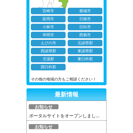
宮崎市
都城市
延岡市
日南市
小林市
日向市
串間市
西都市
えびの市
北諸県郡
西諸県郡
東諸県郡
児湯郡
東臼杵郡
西臼杵郡
その他の地域の方もご相談ください！
最新情報
お知らせ
ポータルサイトをオープンしまし...
お知らせ