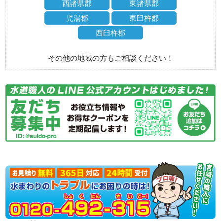
西諸県郡
東諸県郡
児湯郡
東臼杵郡
西臼杵郡
その他の地域の方もご相談ください！