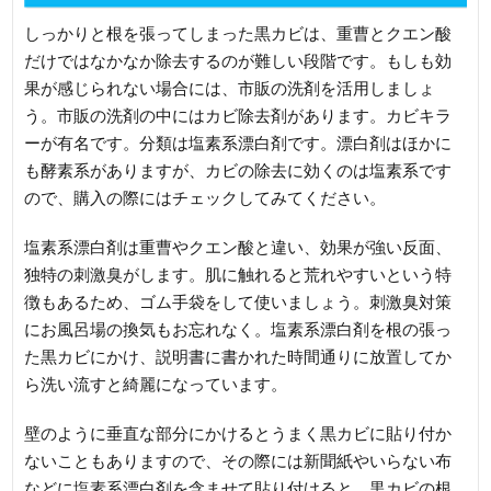
しっかりと根を張ってしまった黒カビは、重曹とクエン酸
だけではなかなか除去するのが難しい段階です。もしも効
果が感じられない場合には、市販の洗剤を活用しましょ
う。市販の洗剤の中にはカビ除去剤があります。カビキラ
ーが有名です。分類は塩素系漂白剤です。漂白剤はほかに
も酵素系がありますが、カビの除去に効くのは塩素系です
ので、購入の際にはチェックしてみてください。
塩素系漂白剤は重曹やクエン酸と違い、効果が強い反面、
独特の刺激臭がします。肌に触れると荒れやすいという特
徴もあるため、ゴム手袋をして使いましょう。刺激臭対策
にお風呂場の換気もお忘れなく。塩素系漂白剤を根の張っ
た黒カビにかけ、説明書に書かれた時間通りに放置してか
ら洗い流すと綺麗になっています。
壁のように垂直な部分にかけるとうまく黒カビに貼り付か
ないこともありますので、その際には新聞紙やいらない布
などに塩素系漂白剤を含ませて貼り付けると、黒カビの根