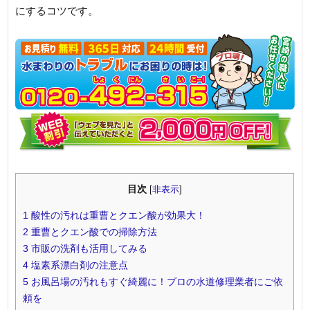
にするコツです。
目次
[
非表示
]
1
酸性の汚れは重曹とクエン酸が効果大！
2
重曹とクエン酸での掃除方法
3
市販の洗剤も活用してみる
4
塩素系漂白剤の注意点
5
お風呂場の汚れもすぐ綺麗に！プロの水道修理業者にご依
頼を