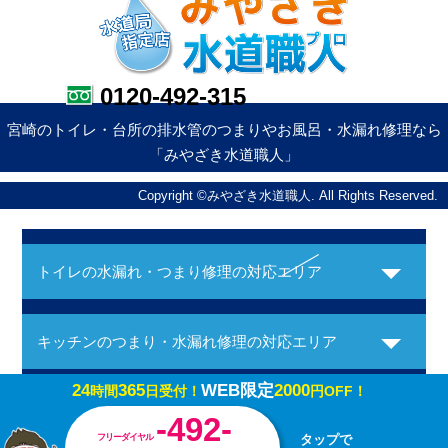
0120-492-315
宮崎のトイレ・台所の排水管のつまりやお風呂・水漏れ修理なら
「みやざき水道職人」
Copyright ©みやざき水道職人. All Rights Reserved.
トイレの水漏れ・つまり修理の対応エリア
キッチンのつまり・水漏れ修理の対応エリア
24
365
WEB限定
2000
時間
日受付！
円OFF！
お風呂の水漏れ・つまり修理の対応エリア
-492-
フリーダイヤル
タップで