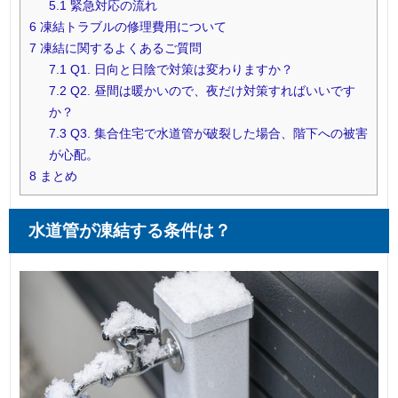
5.1
緊急対応の流れ
6
凍結トラブルの修理費用について
7
凍結に関するよくあるご質問
7.1
Q1. 日向と日陰で対策は変わりますか？
7.2
Q2. 昼間は暖かいので、夜だけ対策すればいいです
か？
7.3
Q3. 集合住宅で水道管が破裂した場合、階下への被害
が心配。
8
まとめ
水道管が凍結する条件は？