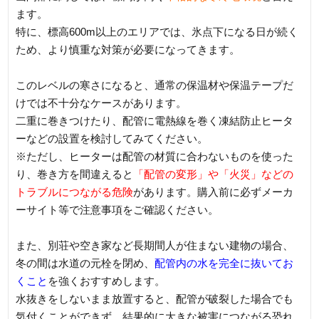
ます。
特に、標高600m以上のエリアでは、氷点下になる日が続く
ため、より慎重な対策が必要になってきます。
このレベルの寒さになると、通常の保温材や保温テープだ
けでは不十分なケースがあります。
二重に巻きつけたり、配管に電熱線を巻く凍結防止ヒータ
ーなどの設置を検討してみてください。
※ただし、ヒーターは配管の材質に合わないものを使った
り、巻き方を間違えると
「配管の変形」や「火災」などの
トラブルにつながる危険
があります。購入前に必ずメーカ
ーサイト等で注意事項をご確認ください。
また、別荘や空き家など長期間人が住まない建物の場合、
冬の間は水道の元栓を閉め、
配管内の水を完全に抜いてお
くこと
を強くおすすめします。
水抜きをしないまま放置すると、配管が破裂した場合でも
気付くことができず、結果的に大きな被害につながる恐れ