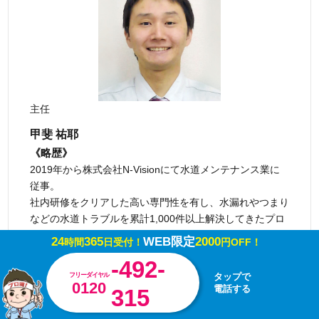
主任
甲斐 祐耶
《略歴》
2019年から株式会社N-Visionにて水道メンテナンス業に
従事。
社内研修をクリアした高い専門性を有し、水漏れやつまり
などの水道トラブルを累計1,000件以上解決してきたプロ
フェッショナル。
24
365
WEB限定
2000
時間
日受付！
円OFF！
業界未経験から実績を積み上げ主任に昇格し、お客様から
-492-
の評判もよく、社内での信頼も厚い。
フリーダイヤル
タップで
宮崎県で水回りのトラブルにお困りまでしたら、みやざき
0120
電話する
315
水道職人にお任せください。