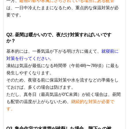
一方、
建物の影や寒風にさらされている場所にある配管
は、一日中冷えたままになるため、重点的な保温対策が必
要です。
Q2. 昼間は暖かいので、夜だけ対策すればいいです
か？
基本的には、一番気温が下がる明け方に備えて、
就寝前に
対策を行ってください
。
凍結は気温が最低になる時間帯（午前4時〜7時頃）に最も
発生しやすくなります。
そのため、夜寝る前に保温対策や水を流すなどの準備をし
ておけば、多くの場合は防げます。
ただし、真冬日（最高気温が0℃未満）が続く場合は、昼間
も配管の温度が上がらないため、
継続的な対策が必要で
す。
Q3. 集合住宅で水道管が破裂した場合、階下への被