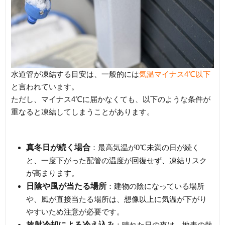
水道管が凍結する目安は、一般的には
気温マイナス4℃以下
と言われています。
ただし、マイナス4℃に届かなくても、以下のような条件が
重なると凍結してしまうことがあります。
真冬日が続く場合
：最高気温が0℃未満の日が続く
と、一度下がった配管の温度が回復せず、凍結リスク
が高まります。
日陰や風が当たる場所
：建物の陰になっている場所
や、風が直接当たる場所は、想像以上に気温が下がり
やすいため注意が必要です。
放射冷却による冷え込み
：晴れた日の夜は、地表の熱