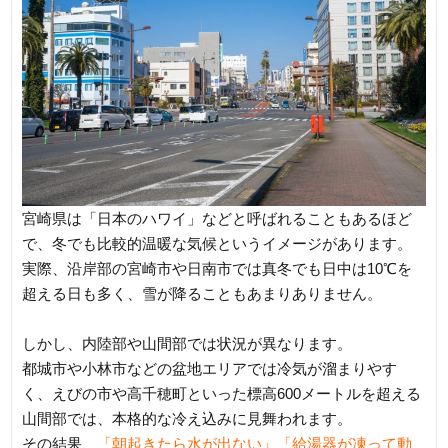
宮崎県は「日本のハワイ」などと呼ばれることもあるほど
で、冬でも比較的温暖な気候というイメージがあります。
実際、沿岸部の宮崎市や日南市では真冬でも日中は10℃を
超える日も多く、雪が降ることもあまりありません。
しかし、内陸部や山間部では状況が異なります。
都城市や小林市などの盆地エリアでは冷気が溜まりやす
く、えびの市や高千穂町といった標高600メートルを超える
山間部では、本格的な冷え込みに見舞われます。
その結果、
「朝起きたら水が出ない」「給湯器が凍って動