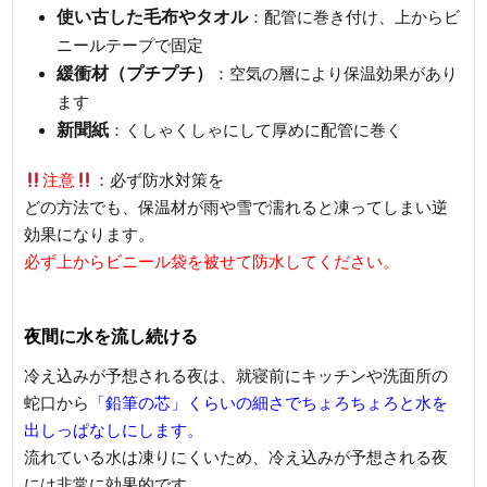
使い古した毛布やタオル
：配管に巻き付け、上からビ
ニールテープで固定
緩衝材（プチプチ）
：空気の層により保温効果があり
ます
新聞紙
：くしゃくしゃにして厚めに配管に巻く
注意
：必ず防水対策を
どの方法でも、保温材が雨や雪で濡れると凍ってしまい逆
効果になります。
必ず上からビニール袋を被せて防水してください。
夜間に水を流し続ける
冷え込みが予想される夜は、就寝前にキッチンや洗面所の
蛇口から
「鉛筆の芯」くらいの細さでちょろちょろと水を
出しっぱなしにします。
流れている水は凍りにくいため、冷え込みが予想される夜
には非常に効果的です。