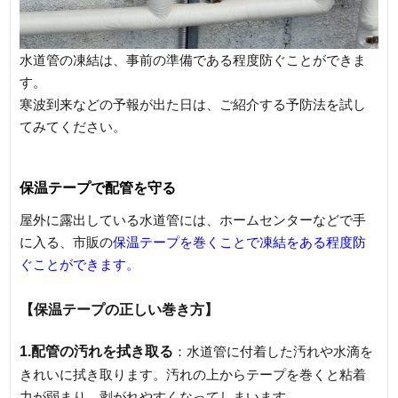
水道管の凍結は、事前の準備である程度防ぐことができま
す。
寒波到来などの予報が出た日は、ご紹介する予防法を試し
てみてください。
保温テープで配管を守る
屋外に露出している水道管には、ホームセンターなどで手
に入る、市販の
保温テープを巻くことで凍結をある程度防
ぐことができます。
【保温テープの正しい巻き方】
1.配管の汚れを拭き取る
：水道管に付着した汚れや水滴を
きれいに拭き取ります。汚れの上からテープを巻くと粘着
力が弱まり、剥がれやすくなってしまいます。