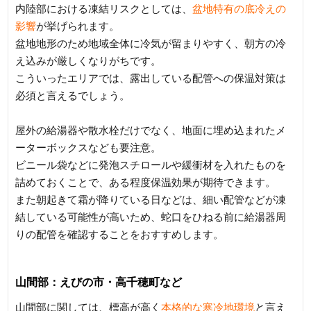
内陸部における凍結リスクとしては、
盆地特有の底冷えの
影響
が挙げられます。
盆地地形のため地域全体に冷気が留まりやすく、朝方の冷
え込みが厳しくなりがちです。
こういったエリアでは、露出している配管への保温対策は
必須と言えるでしょう。
屋外の給湯器や散水栓だけでなく、地面に埋め込まれたメ
ーターボックスなども要注意。
ビニール袋などに発泡スチロールや緩衝材を入れたものを
詰めておくことで、ある程度保温効果が期待できます。
また朝起きて霜が降りている日などは、細い配管などが凍
結している可能性が高いため、蛇口をひねる前に給湯器周
りの配管を確認することをおすすめします。
山間部：えびの市・高千穂町など
山間部に関しては、標高が高く
本格的な寒冷地環境
と言え