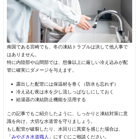
南国である宮崎でも、冬の凍結トラブルは決して他人事で
はありません。
特に内陸部や山間部では、想像以上に厳しい冷え込みが配
管に確実にダメージを与えます。
露出した配管には保温材を巻く（防水も忘れず）
冷え込む夜は水を少し流しっぱなしにしておく
給湯器の凍結防止機能を活用する
この記事でもご紹介したように、しっかりと凍結対策に意
識を向け、大切な水道管を守りましょう。
もし配管が破裂したり、水回りに異変を感じた場合は、
「
みやざき水道職人
」にすぐにご相談ください。