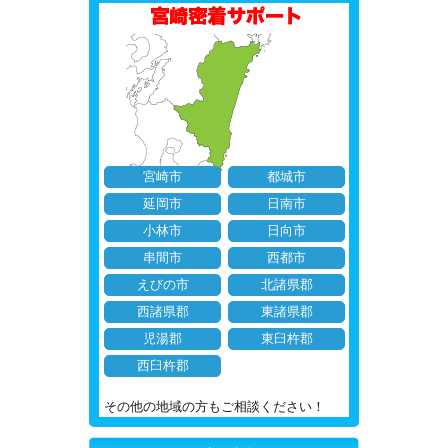
宮崎市
都城市
延岡市
日南市
小林市
日向市
串間市
西都市
えびの市
北諸県郡
西諸県郡
東諸県郡
児湯郡
東臼杵郡
西臼杵郡
その他の地域の方もご相談ください！