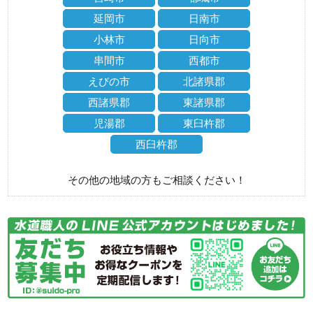
延岡市
日南市
小林市
日向市
串間市
西都市
えびの市
北諸県郡
西諸県郡
東諸県郡
児湯郡
東臼杵郡
西臼杵郡
その他の地域の方もご相談ください！