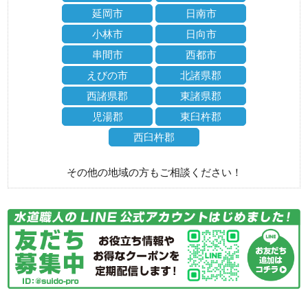
延岡市
日南市
小林市
日向市
串間市
西都市
えびの市
北諸県郡
西諸県郡
東諸県郡
児湯郡
東臼杵郡
西臼杵郡
その他の地域の方もご相談ください！