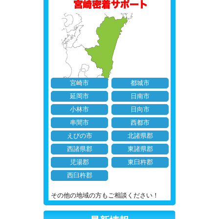
宮崎市
都城市
延岡市
日南市
小林市
日向市
串間市
西都市
えびの市
北諸県郡
西諸県郡
東諸県郡
児湯郡
東臼杵郡
西臼杵郡
その他の地域の方もご相談ください！