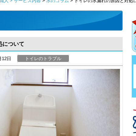
人 > サービス内容
>
水のコラム
> トイレの水漏れの原因と対処
処について
月12日
トイレのトラブル