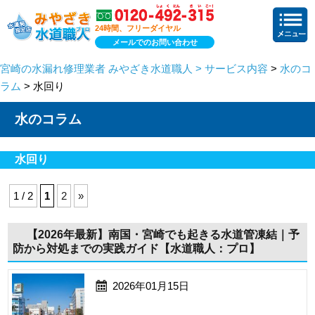
24時間、フリーダイヤル
メールでのお問い合わせ
宮崎の水漏れ修理業者 みやざき水道職人 > サービス内容
>
水のコ
ラム
> 水回り
水のコラム
水回り
1 / 2
1
2
»
【2026年最新】南国・宮崎でも起きる水道管凍結｜予
防から対処までの実践ガイド【水道職人：プロ】
2026年01月15日